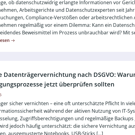
age, ob datenschutzwidrig erlangte Informationen vor Geri
ehmen, Arbeitsgerichte und Datenschutzexperten seit Jahr
uchungen, Compliance-Verstößen oder arbeitsrechtlichen
ehmen regelmäßig vor einem Dilemma: Kann ein Datenschu
eidendes Beweismittel im Prozess unbrauchbar wird? Mit se
lesen
re Datenträgervernichtung nach DSGVO: War
gungsprozesse jetzt überprüfen sollten
6
ger sicher vernichten – eine oft unterschätzte Pflicht In 
rmationssicherheit während der aktiven Nutzung von IT-Syst
sselung, Zugriffsberechtigungen und regelmäßige Backups
wird jedoch häufig unterschätzt: die sichere Vernichtung a
ten, ausgemusterte Notebooks, USB-Sticks […]