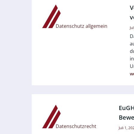
V
v
Datenschutz allgemein
Ju
D
a
d
i
U
we
EuGH
Bewe
Datenschutzrecht
Juli 1, 20