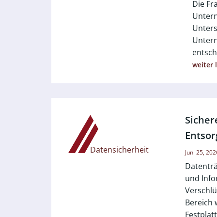
Die Fr
Untern
Unters
Untern
entsch
weiter 
Siche
Entsor
Datensicherheit
Juni 25, 202
Datenträ
und Info
Verschlü
Bereich 
Festplat