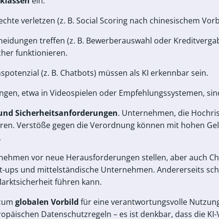
oklassen
ein:
te verletzen (z. B. Social Scoring nach chinesischem Vorb
heidungen treffen (z. B. Bewerberauswahl oder Kreditvergab
her funktionieren.
spotenzial (z. B. Chatbots) müssen als KI erkennbar sein.
gen, etwa in Videospielen oder Empfehlungssystemen, sind
und Sicherheitsanforderungen
. Unternehmen, die Hochris
ren. Verstöße gegen die Verordnung können mit hohen Geld
.
nehmen vor neue Herausforderungen stellen, aber auch Cha
t-ups und mittelständische Unternehmen. Andererseits scha
Marktsicherheit führen kann.
 zum
globalen Vorbild
für eine verantwortungsvolle Nutzung
ropäischen Datenschutzregeln – es ist denkbar, dass die KI