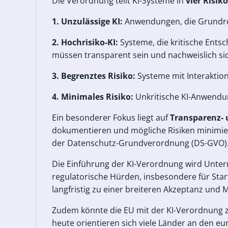
Die Verordnung teilt KI-Systeme in
vier Risik
1. Unzulässige KI:
Anwendungen, die Grundrech
2. Hochrisiko-KI:
Systeme, die kritische Entsc
müssen transparent sein und nachweislich sic
3. Begrenztes Risiko:
Systeme mit Interaktion
4. Minimales Risiko:
Unkritische KI-Anwendun
Ein besonderer Fokus liegt auf
Transparenz- 
dokumentieren und mögliche Risiken minimie
der Datenschutz-Grundverordnung (DS-GVO)
Die Einführung der KI-Verordnung wird Unter
regulatorische Hürden, insbesondere für Star
langfristig zu einer breiteren Akzeptanz und 
Zudem könnte die EU mit der KI-Verordnung
heute orientieren sich viele Länder an den eu