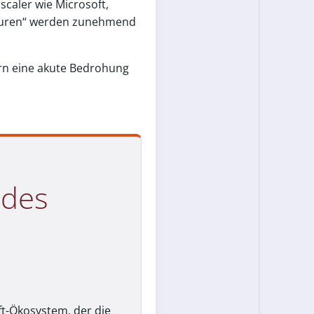
scaler wie Microsoft,
lturen“ werden zunehmend
ern eine akute Bedrohung
 des
t-Ökosystem, der die