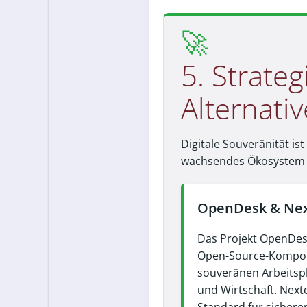
🚀
5. Strate
Alternati
Digitale Souveränität is
wachsendes Ökosystem b
OpenDesk & Nex
Das Projekt OpenDes
Open-Source-Kompo
souveränen Arbeitspl
und Wirtschaft. Nextc