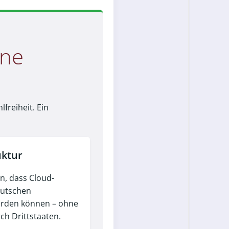
äne
freiheit. Ein
uktur
en, dass Cloud-
eutschen
erden können – ohne
ch Drittstaaten.