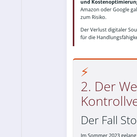
und Kostenoptimierun
Amazon oder Google gal
zum Risiko.
Der Verlust digitaler So
für die Handlungsfähigk
⚡
2. Der W
Kontrollv
Der Fall S
Im Sommer 2023 gelang 