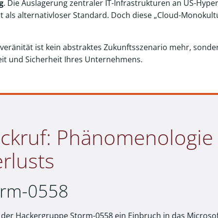
g
. Die Auslagerung zentraler IT-Infrastrukturen an US-Hyper
t als alternativloser Standard. Doch diese „Cloud-Monoku
uveränität ist kein abstraktes Zukunftsszenario mehr, sond
eit und Sicherheit Ihres Unternehmens.
eckruf: Phänomenologie
erlusts
torm-0558
der Hackergruppe Storm-0558 ein Einbruch in das Microsof