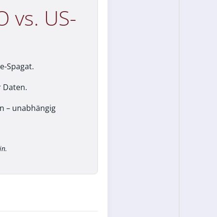
O vs. US-
e-Spagat.
 Daten.
en – unabhängig
in.