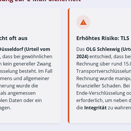
cht oft aus
Erhöhtes Risiko: TL
üsseldorf (Urteil vom
Das
OLG Schleswig (Urt
t, dass bei gewöhnlichen
2024)
entschied, dass be
kein genereller Zwang
Rechnung über rund 15.0
sselung besteht. Im Fall
Transportverschlüsselung
amens und allgemeiner
Rechnung wurde manipuli
cherung wurde die
finanzieller Schaden. Bei
 als angemessen
Ende-Verschlüsselung od
blen Daten oder ein
erforderlich, um neben d
agen.
die
Integrität
zu wahren