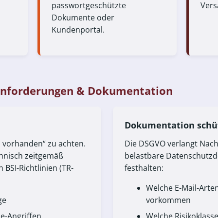
passwortgeschützte
Vers
Dokumente oder
Kundenportal.
anforderungen & Dokumentation
Dokumentation schüt
LS vorhanden“ zu achten.
Die DSGVO verlangt Nachw
chnisch zeitgemäß
belastbare Datenschutzd
BSI-Richtlinien (TR-
festhalten:
Welche E-Mail-Art
ge
vorkommen
e-Angriffen
Welche Risikoklass