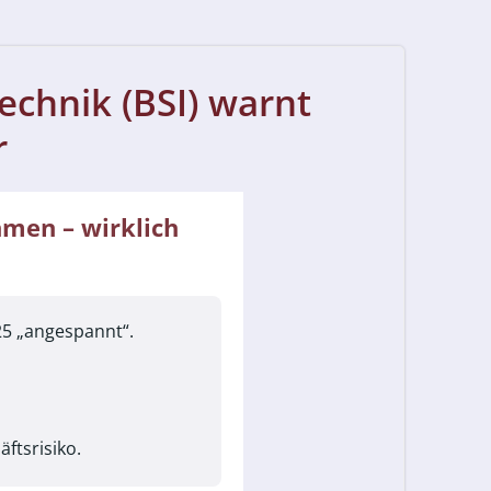
echnik (BSI) warnt
r
hmen – wirklich
25 „angespannt“.
ftsrisiko.