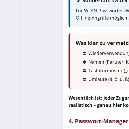
📡 Sonderfall: WLA
Für WLAN-Passwörter (
Offline-Angriffe möglich 
Was klar zu vermeid
⛔
Wiederverwendung
⛔
Namen (Partner, K
⛔
Tastaturmuster („q
⛔
Umlaute (ä, ö, ü, 
Wesentlich ist: Jeder Zuga
realistisch – genau hier 
4. Passwort-Manager: