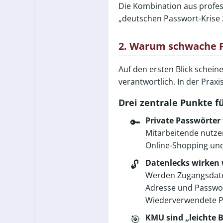
Die Kombination aus profess
„deutschen Passwort-Krise 
2. Warum schwache P
Auf den ersten Blick scheine
verantwortlich. In der Praxi
Drei zentrale Punkte f
Private Passwörte
🔑
Mitarbeitende nutzen
Online-Shopping und
Datenlecks wirken 
🔓
Werden Zugangsdaten 
Adresse und Passwor
Wiederverwendete Pas
KMU sind „leichte 
🎯