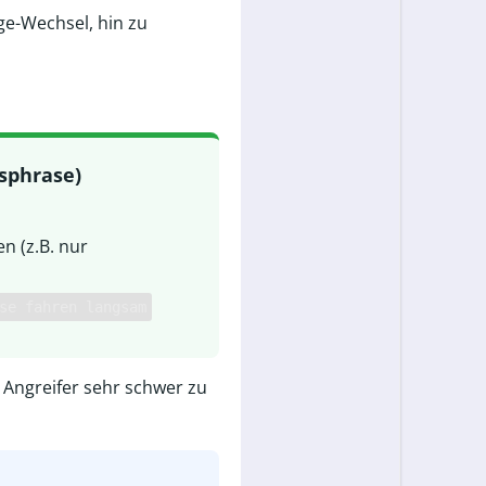
ge-Wechsel, hin zu
sphrase)
n (z.B. nur
se fahren langsam
 Angreifer sehr schwer zu