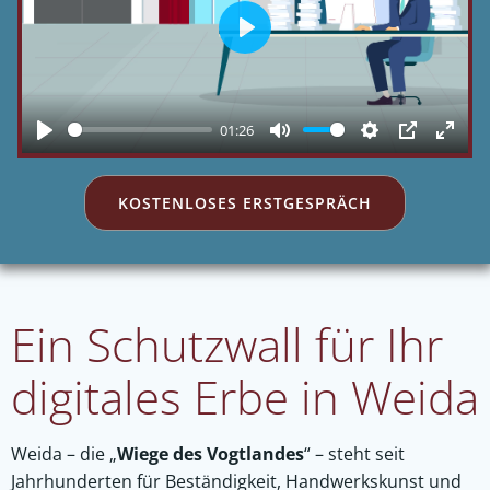
Play
01:26
Play
Mute
Settings
PIP
Enter
fulls
KOSTENLOSES ERSTGESPRÄCH
Ein Schutzwall für Ihr
digitales Erbe in Weida
Weida – die „
Wiege des Vogtlandes
“ – steht seit
Jahrhunderten für Beständigkeit, Handwerkskunst und