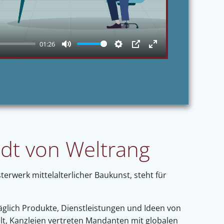
01:26
Mute
Settings
PIP
Enter
fullscreen
adt von Weltrang
rwerk mittelalterlicher Baukunst, steht für
glich Produkte, Dienstleistungen und Ideen von
lt, Kanzleien vertreten Mandanten mit globalen