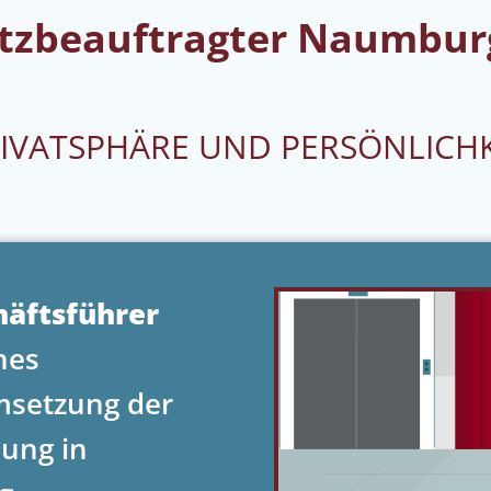
utzbeauftragter Naumbur
RIVATSPHÄRE UND PERSÖNLICH
häftsführer
nes
msetzung der
ung in