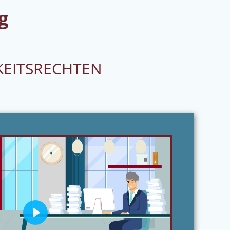
g
KEITSRECHTEN
Play