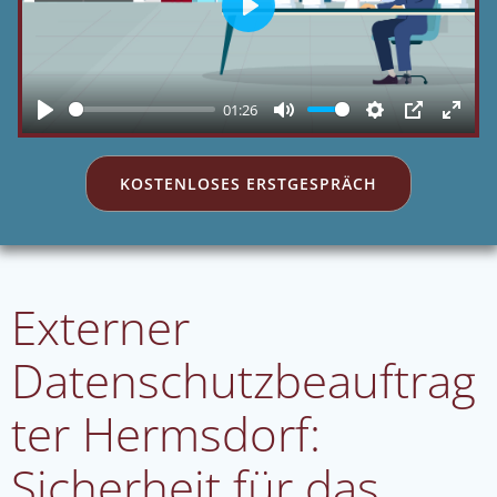
Play
01:26
Play
Mute
Settings
PIP
Enter
fulls
KOSTENLOSES ERSTGESPRÄCH
Externer
Datenschutzbeauftrag
ter Hermsdorf:
Sicherheit für das