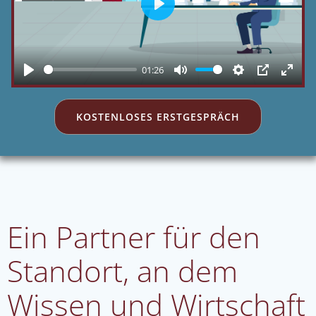
Play
01:26
Play
Mute
Settings
PIP
Enter
fulls
KOSTENLOSES ERSTGESPRÄCH
Ein Partner für den
Standort, an dem
Wissen und Wirtschaft