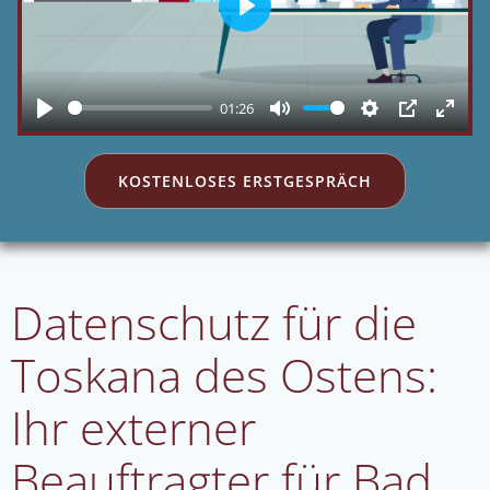
Play
01:26
Play
Mute
Settings
PIP
Enter
fulls
KOSTENLOSES ERSTGESPRÄCH
Datenschutz für die
Toskana des Ostens:
Ihr externer
Beauftragter für Bad