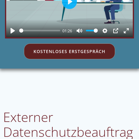
Play
01:26
Play
Mute
Settings
PIP
Enter
fulls
KOSTENLOSES ERSTGESPRÄCH
Externer
Datenschutzbeauftrag