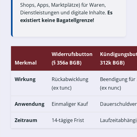
Shops, Apps, Marktplätze) für Waren,
Dienstleistungen und digitale Inhalte.
Es
existiert keine Bagatellgrenze!
Widerrufsbutton
Kündigungsbut
Merkmal
(§ 356a BGB)
312k BGB)
Wirkung
Rückabwicklung
Beendigung für
(ex tunc)
(ex nunc)
Anwendung
Einmaliger Kauf
Dauerschuldver
Zeitraum
14-tägige Frist
Laufzeitabhängi